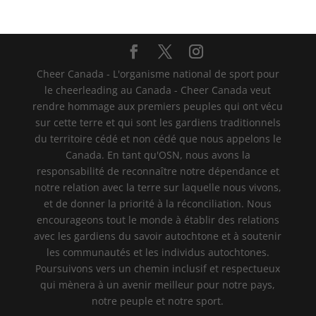
Cheer Canada - L'organisme national de sport pour
le cheerleading au Canada - Cheer Canada veut
rendre hommage aux premiers peuples qui ont vécu
sur cette terre et qui sont les gardiens traditionnels
du territoire cédé et non cédé que nous appelons le
Canada. En tant qu'OSN, nous avons la
responsabilité de reconnaître notre dépendance et
notre relation avec la terre sur laquelle nous vivons,
et de donner la priorité à la réconciliation. Nous
encourageons tout le monde à établir des relations
avec les gardiens du savoir autochtone et à soutenir
les communautés et les individus autochtones.
Poursuivons vers un chemin inclusif et respectueux
qui mènera à un avenir meilleur pour notre pays,
notre peuple et notre sport.